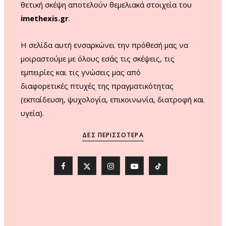
θετική σκέψη αποτελούν θεμελιακά στοιχεία του
imethexis.gr
.
H σελίδα αυτή ενσαρκώνει την πρόθεσή μας να
μοιραστούμε με όλους εσάς τις σκέψεις, τις
εμπειρίες και τις γνώσεις μας από
διαφορετικές πτυχές της πραγματικότητας
(εκπαίδευση, ψυχολογία, επικοινωνία, διατροφή και
υγεία).
ΔΕΣ ΠΕΡΙΣΣΌΤΕΡΑ
F
X
I
Y
T
a
(
n
o
i
c
T
s
u
k
e
w
t
T
T