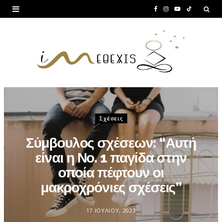
F
I
Y
T
a
n
o
i
c
s
u
k
e
t
T
T
b
a
u
o
o
g
b
k
o
r
e
Σχέσεις
k
a
Σύμβουλος σχέσεων: “Αυτή
m
είναι η Νο. 1 παγίδα στην
οποία πέφτουν οι
μακροχρόνιες σχέσεις”
17 ΙΟΥΛΊΟΥ, 2023