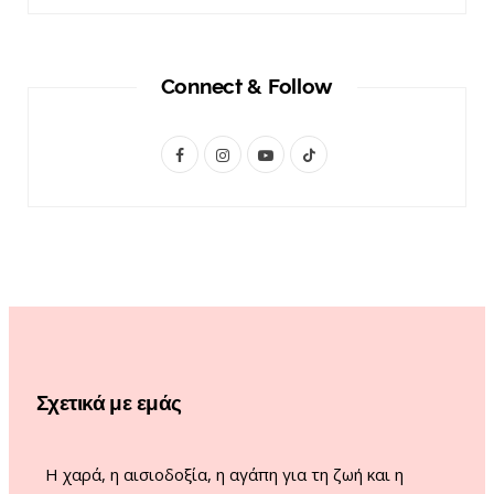
Connect & Follow
F
I
Y
T
a
n
o
i
c
s
u
k
e
t
T
T
b
a
u
o
o
g
b
k
o
r
e
Σχετικά με εμάς
k
a
m
Η χαρά, η αισιοδοξία, η αγάπη για τη ζωή και η