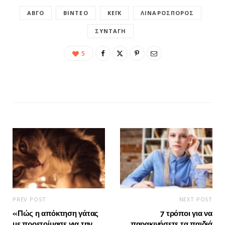
ΑΒΓΌ
ΒΊΝΤΕΟ
ΚΈΙΚ
ΛΙΝΑΡΌΣΠΟΡΟΣ
ΣΥΝΤΑΓΉ
5
PREV POST
NEXT POST
«Πώς η απόκτηση γάτας
7 τρόποι για να
με προετοίμασε για την
παρακινήσετε τα παιδιά