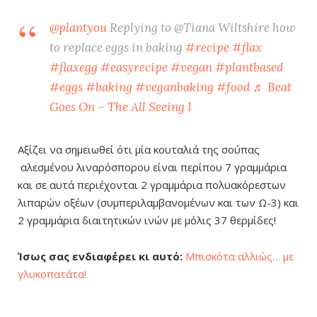
@plantyou
Replying to @Tiana Wiltshire how
to replace eggs in baking
#recipe
#flax
#flaxegg
#easyrecipe
#vegan
#plantbased
#eggs
#baking
#veganbaking
#food
♬ Beat
Goes On – The All Seeing I
Αξίζει να σημειωθεί ότι μία κουταλιά της σούπας
αλεσμένου λιναρόσπορου είναι περίπου 7 γραμμάρια
και σε αυτά περιέχονται 2 γραμμάρια πολυακόρεστων
λιπαρών οξέων (συμπεριλαμβανομένων και των Ω-3) και
2 γραμμάρια διαιτητικών ινών με μόλις 37 θερμίδες!
Ίσως σας ενδιαφ΄έρει κι αυτό:
Μπισκότα αλλιώς… με
γλυκοπατάτα!