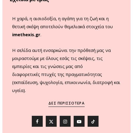
k
a
m
Η χαρά, η αισιοδοξία, η αγάπη για τη ζωή και η
θετική σκέψη αποτελούν θεμελιακά στοιχεία του
imethexis.gr
.
H σελίδα αυτή ενσαρκώνει την πρόθεσή μας να
μοιραστούμε με όλους εσάς τις σκέψεις, τις
εμπειρίες και τις γνώσεις μας από
διαφορετικές πτυχές της πραγματικότητας
(εκπαίδευση, ψυχολογία, επικοινωνία, διατροφή και
υγεία).
ΔΕΣ ΠΕΡΙΣΣΌΤΕΡΑ
F
X
I
Y
T
a
(
n
o
i