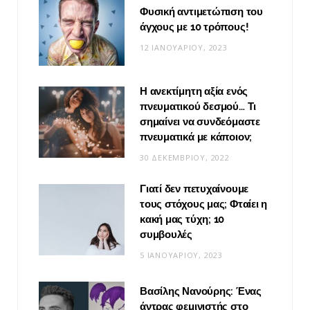
Φυσική αντιμετώπιση του
άγχους με 10 τρόπους!
12 ΙΑΝΟΥΑΡΊΟΥ, 2023
Η ανεκτίμητη αξία ενός
πνευματικού δεσμού… Τι
σημαίνει να συνδεόμαστε
πνευματικά με κάποιον;
30 ΔΕΚΕΜΒΡΊΟΥ, 2022
Γιατί δεν πετυχαίνουμε
τους στόχους μας; Φταίει η
κακή μας τύχη; 10
συμβουλές
5 ΙΑΝΟΥΑΡΊΟΥ, 2023
Βασίλης Νανούρης: Ένας
άντρας φεμινιστής στο