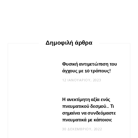
ΕΥ ΖΗΝ
Ο δεκάλογος της θεραπείας Gestalt
30 ΜΑΪ́ΟΥ, 2026
Δημοφιλή άρθρα
Φυσική αντιμετώπιση του
άγχους με 10 τρόπους!
12 ΙΑΝΟΥΑΡΊΟΥ, 2023
Η ανεκτίμητη αξία ενός
πνευματικού δεσμού… Τι
σημαίνει να συνδεόμαστε
πνευματικά με κάποιον;
30 ΔΕΚΕΜΒΡΊΟΥ, 2022