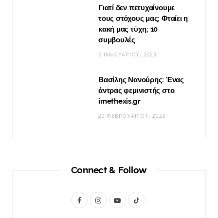
Γιατί δεν πετυχαίνουμε
VIRAL
τους στόχους μας; Φταίει η
κακή μας τύχη; 10
Βίντεο: Μεταμόρφωσε το φουλάρι σου
συμβουλές
σε κιμονό
5 ΙΑΝΟΥΑΡΊΟΥ, 2023
20 ΜΑΪ́ΟΥ, 2026
Βασίλης Νανούρης: Ένας
άντρας φεμινιστής στο
imethexis.gr
20 ΦΕΒΡΟΥΑΡΊΟΥ, 2023
Connect & Follow
F
I
Y
T
a
n
o
i