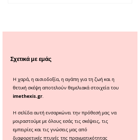
c
s
u
k
ΣΧΈΣΕΙΣ
e
t
T
T
Η φροντίδα δεν είναι «δώσ’ το μου»
b
a
u
o
είναι «τι να κάνω;»
o
g
b
k
19 ΜΑΪ́ΟΥ, 2026
o
r
e
Σχετικά με εμάς
k
a
m
Η χαρά, η αισιοδοξία, η αγάπη για τη ζωή και η
θετική σκέψη αποτελούν θεμελιακά στοιχεία του
imethexis.gr
.
H σελίδα αυτή ενσαρκώνει την πρόθεσή μας να
μοιραστούμε με όλους εσάς τις σκέψεις, τις
εμπειρίες και τις γνώσεις μας από
διαφορετικές πτυχές της πραγματικότητας