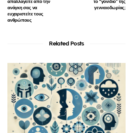
απαλλαγείτε από την
το “γονίδιο” της
ανάγκη σας να
γενναιοδωρίας;
ευχαριστείτε τους
ανθρώπους
Related Posts