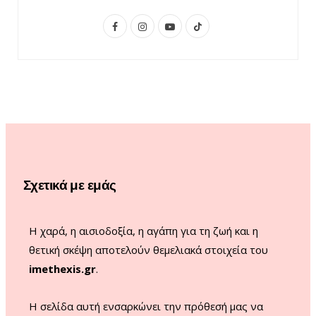
F
I
Y
T
a
n
o
i
c
s
u
k
e
t
T
T
b
a
u
o
o
g
b
k
o
r
e
Σχετικά με εμάς
k
a
m
Η χαρά, η αισιοδοξία, η αγάπη για τη ζωή και η
θετική σκέψη αποτελούν θεμελιακά στοιχεία του
imethexis.gr
.
H σελίδα αυτή ενσαρκώνει την πρόθεσή μας να