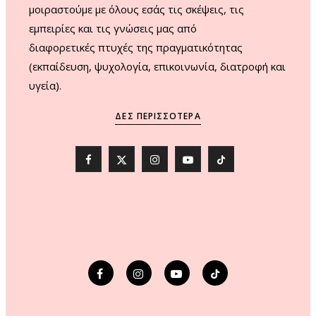
μοιραστούμε με όλους εσάς τις σκέψεις, τις
εμπειρίες και τις γνώσεις μας από
διαφορετικές πτυχές της πραγματικότητας
(εκπαίδευση, ψυχολογία, επικοινωνία, διατροφή και
υγεία).
ΔΕΣ ΠΕΡΙΣΣΌΤΕΡΑ
F
X
I
Y
T
a
(
n
o
i
c
T
s
u
k
e
w
t
T
T
b
i
a
u
o
o
t
g
b
k
o
t
r
e