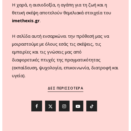
Η χαρά, η αισιοδοξία, η αγάπη για τη ζωή και η
θετική σκέψη αποτελούν θεμελιακά στοιχεία του
imethexis.gr
.
H σελίδα αυτή ενσαρκώνει την πρόθεσή μας να
μοιραστούμε με όλους εσάς τις σκέψεις, τις
εμπειρίες και τις γνώσεις μας από
διαφορετικές πτυχές της πραγματικότητας
(εκπαίδευση, ψυχολογία, επικοινωνία, διατροφή και
υγεία).
ΔΕΣ ΠΕΡΙΣΣΌΤΕΡΑ
F
X
I
Y
T
a
(
n
o
i
c
T
s
u
k