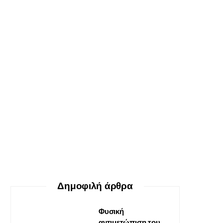
ΕΥ ΖΗΝ
Ο δεκάλογος της θεραπείας
Gestalt
30 ΜΑΪ́ΟΥ, 2026
Δημοφιλή άρθρα
Φυσική
αντιμετώπιση του