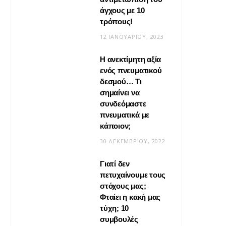
άγχους με 10
τρόπους!
12 ΙΑΝΟΥΑΡΊΟΥ, 2023
Η ανεκτίμητη αξία
VIRAL
ενός πνευματικού
δεσμού… Τι
Βίντεο: Μεταμόρφωσε το
σημαίνει να
φουλάρι σου σε κιμονό
συνδεόμαστε
πνευματικά με
20 ΜΑΪ́ΟΥ, 2026
κάποιον;
30 ΔΕΚΕΜΒΡΊΟΥ, 2022
Γιατί δεν
πετυχαίνουμε τους
στόχους μας;
Φταίει η κακή μας
τύχη; 10
συμβουλές