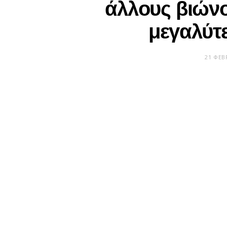
άλλους βιώνο
μεγαλύτ
21 ΦΕΒ