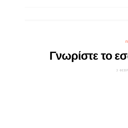
Π
Γνωρίστε το εσ
3 ΦΕΒ