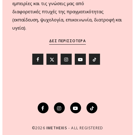
εμπειρίες και τις γνώσεις μας από
διαφορετικές πτυχές της πραγματικότητας
(εκπαίδευση, ψυχολογία, επικοινωνία, διατροφή και
υγεία).
ΔΕΣ ΠΕΡΙΣΣΌΤΕΡΑ
F
X
I
Y
T
a
(
n
o
i
c
T
s
u
k
e
w
t
T
T
b
i
a
u
o
o
t
g
b
k
o
t
r
e
©2026
IMETHEXIS
- ALL REGISTERED