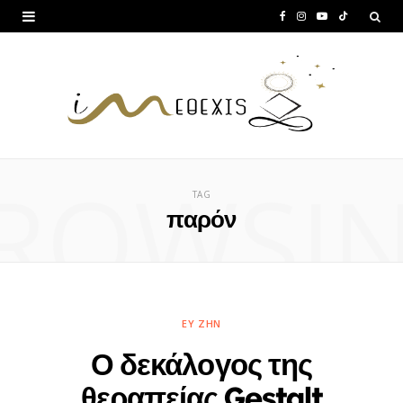
F
I
Y
T
a
n
o
i
c
s
u
k
e
t
T
T
b
a
u
o
ROWSI
o
g
b
k
TAG
o
r
e
παρόν
k
a
m
ΕΥ ΖΗΝ
Ο δεκάλογος της
θεραπείας Gestalt