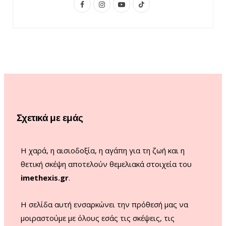
F
I
Y
T
a
n
o
i
c
s
u
k
e
t
T
T
b
a
u
o
o
g
b
k
o
r
e
Σχετικά με εμάς
k
a
m
Η χαρά, η αισιοδοξία, η αγάπη για τη ζωή και η
θετική σκέψη αποτελούν θεμελιακά στοιχεία του
imethexis.gr
.
H σελίδα αυτή ενσαρκώνει την πρόθεσή μας να
μοιραστούμε με όλους εσάς τις σκέψεις, τις