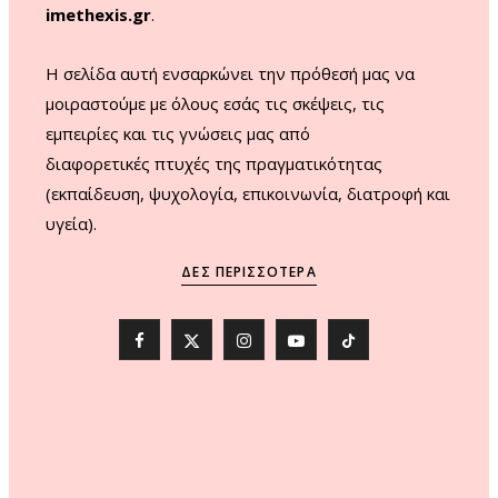
imethexis.gr
.
H σελίδα αυτή ενσαρκώνει την πρόθεσή μας να
μοιραστούμε με όλους εσάς τις σκέψεις, τις
εμπειρίες και τις γνώσεις μας από
διαφορετικές πτυχές της πραγματικότητας
(εκπαίδευση, ψυχολογία, επικοινωνία, διατροφή και
υγεία).
ΔΕΣ ΠΕΡΙΣΣΌΤΕΡΑ
F
X
I
Y
T
a
(
n
o
i
c
T
s
u
k
e
w
t
T
T