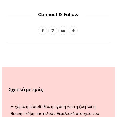
Connect & Follow
F
I
Y
T
a
n
o
i
c
s
u
k
e
t
T
T
b
a
u
o
o
g
b
k
o
r
e
Σχετικά με εμάς
k
a
m
Η χαρά, η αισιοδοξία, η αγάπη για τη ζωή και η
θετική σκέψη αποτελούν θεμελιακά στοιχεία του