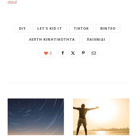
σου!
DIY
LET'S KID IT
TIKTOK
ΒΊΝΤΕΟ
ΛΕΠΤΉ ΚΙΝΗΤΙΚΌΤΗΤΑ
ΠΑΙΧΝΊΔΙ
2