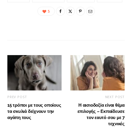
5
PREV POST
NEXT POST
15 τρόποι με τους οποίους
Η αισιοδοξία είναι θέμα
τα σκυλιά δείχνουν την
επιλογής – Εκπαίδευσε
αγάπη τους
τον εαυτό σου με 7
τεχνικές