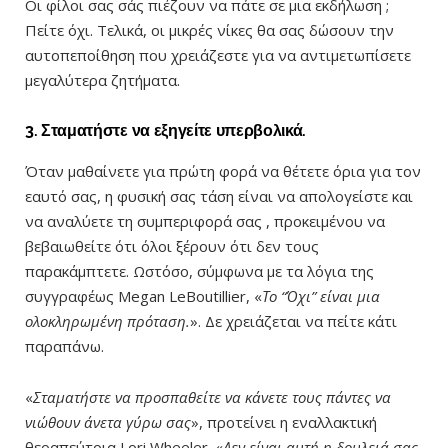
Οι φίλοι σας σάς πιέζουν να πάτε σε μια εκδήλωση ;
Πείτε όχι. Τελικά, οι μικρές νίκες θα σας δώσουν την
αυτοπεποίθηση που χρειάζεστε για να αντιμετωπίσετε
μεγαλύτερα ζητήματα.
3. Σταματήστε να εξηγείτε υπερβολικά.
Όταν μαθαίνετε για πρώτη φορά να θέτετε όρια για τον
εαυτό σας, η φυσική σας τάση είναι να απολογείστε και
να αναλύετε τη συμπεριφορά σας , προκειμένου να
βεβαιωθείτε ότι όλοι ξέρουν ότι δεν τους
παρακάμπτετε. Ωστόσο, σύμφωνα με τα λόγια της
συγγραφέως Megan LeBoutillier, «
Το “Όχι” είναι μια
ολοκληρωμένη πρόταση.
». Δε χρειάζεται να πείτε κάτι
παραπάνω.
«
Σταματήστε να προσπαθείτε να κάνετε τους πάντες να
νιώθουν άνετα γύρω σας
», προτείνει η εναλλακτική
θεραπεύτρια Lori Wheeler. «
Δεν είναι αυτή η δουλειά σας.