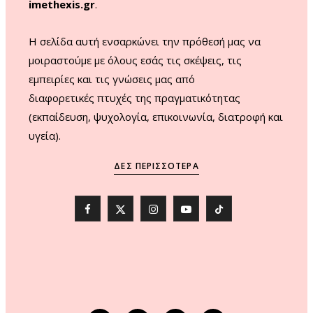
imethexis.gr
.
H σελίδα αυτή ενσαρκώνει την πρόθεσή μας να
μοιραστούμε με όλους εσάς τις σκέψεις, τις
εμπειρίες και τις γνώσεις μας από
διαφορετικές πτυχές της πραγματικότητας
(εκπαίδευση, ψυχολογία, επικοινωνία, διατροφή και
υγεία).
ΔΕΣ ΠΕΡΙΣΣΌΤΕΡΑ
F
X
I
Y
T
a
(
n
o
i
c
T
s
u
k
e
w
t
T
T
b
i
a
u
o