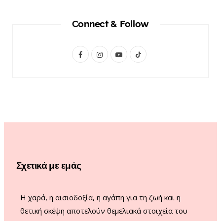
Connect & Follow
F
I
Y
T
a
n
o
i
c
s
u
k
e
t
T
T
b
a
u
o
o
g
b
k
o
r
e
Σχετικά με εμάς
k
a
m
Η χαρά, η αισιοδοξία, η αγάπη για τη ζωή και η
θετική σκέψη αποτελούν θεμελιακά στοιχεία του