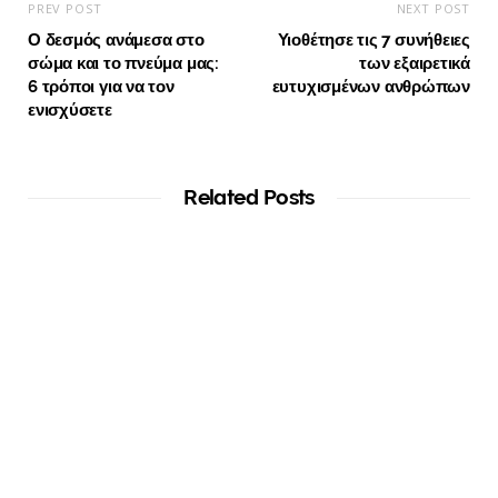
PREV POST
NEXT POST
Ο δεσμός ανάμεσα στο
Υιοθέτησε τις 7 συνήθειες
σώμα και το πνεύμα μας:
των εξαιρετικά
6 τρόποι για να τον
ευτυχισμένων ανθρώπων
ενισχύσετε
Related Posts