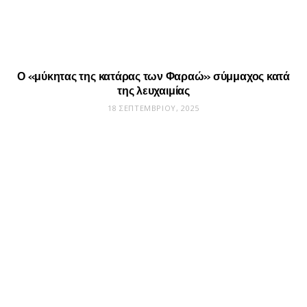
Ο «μύκητας της κατάρας των Φαραώ» σύμμαχος κατά
της λευχαιμίας
18 ΣΕΠΤΕΜΒΡΊΟΥ, 2025