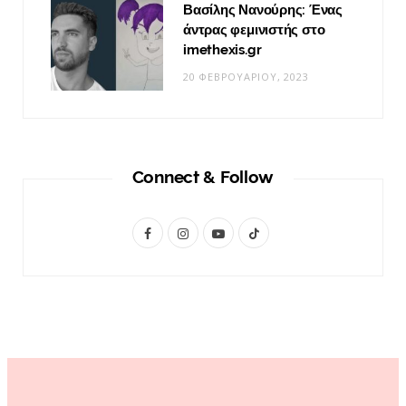
Βασίλης Νανούρης: Ένας
άντρας φεμινιστής στο
imethexis.gr
20 ΦΕΒΡΟΥΑΡΊΟΥ, 2023
Connect & Follow
F
I
Y
T
a
n
o
i
c
s
u
k
e
t
T
T
b
a
u
o
o
g
b
k