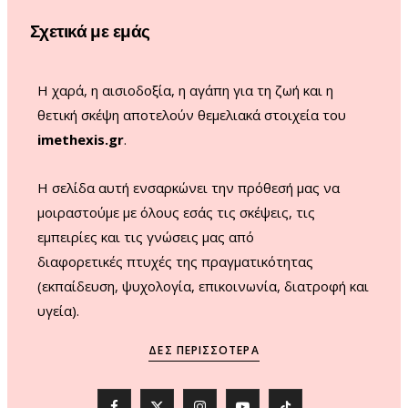
o
r
e
Σχετικά με εμάς
k
a
m
Η χαρά, η αισιοδοξία, η αγάπη για τη ζωή και η
θετική σκέψη αποτελούν θεμελιακά στοιχεία του
imethexis.gr
.
H σελίδα αυτή ενσαρκώνει την πρόθεσή μας να
μοιραστούμε με όλους εσάς τις σκέψεις, τις
εμπειρίες και τις γνώσεις μας από
διαφορετικές πτυχές της πραγματικότητας
(εκπαίδευση, ψυχολογία, επικοινωνία, διατροφή και
υγεία).
ΔΕΣ ΠΕΡΙΣΣΌΤΕΡΑ
F
X
I
Y
T