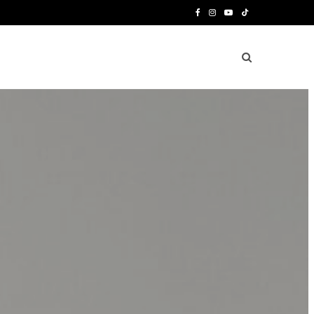
F
I
Y
T
a
n
o
i
c
s
u
k
e
t
T
T
b
a
u
o
o
g
b
k
o
r
e
k
a
m