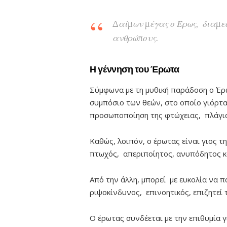
Δαίμων μέγας ο Έρως, διαμε
ανθρώπους.
Η γέννηση του Έρωτα
Σύμφωνα με τη μυθική παράδοση ο Έρω
συμπόσιο των θεών, στο οποίο γιόρτα
προσωποποίηση της φτώχειας, πλάγια
Καθώς, λοιπόν, ο έρωτας είναι γιος τ
πτωχός, απεριποίητος, ανυπόδητος κ
Από την άλλη, μπορεί με ευκολία να πα
ριψοκίνδυνος, επινοητικός, επιζητεί τ
Ο έρωτας συνδέεται με την επιθυμία γ