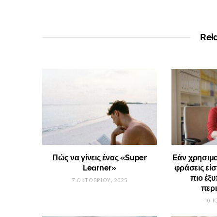
Rel
Πώς να γίνεις ένας «Super
Εάν χρησιμοπ
Learner»
φράσεις εί
πιο έξ
7 ΟΚΤΩΒΡΊΟΥ, 2025
περ
10 Ι