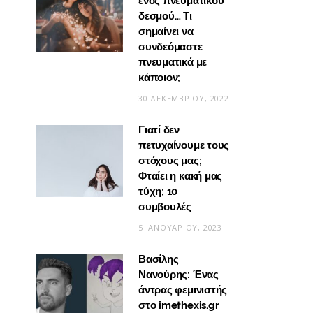
ενός πνευματικού
δεσμού… Τι
σημαίνει να
συνδεόμαστε
πνευματικά με
κάποιον;
30 ΔΕΚΕΜΒΡΊΟΥ, 2022
Γιατί δεν
πετυχαίνουμε τους
στόχους μας;
Φταίει η κακή μας
τύχη; 10
συμβουλές
5 ΙΑΝΟΥΑΡΊΟΥ, 2023
Βασίλης
Νανούρης: Ένας
άντρας φεμινιστής
στο imethexis.gr