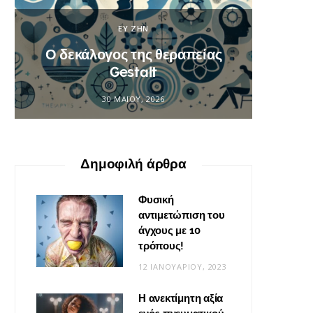
ΕΥ ΖΗΝ
Ο δεκάλογος της θεραπείας
Βίν
Gestalt
φο
30 ΜΑΪ́ΟΥ, 2026
Δημοφιλή άρθρα
Φυσική
αντιμετώπιση του
άγχους με 10
τρόπους!
12 ΙΑΝΟΥΑΡΊΟΥ, 2023
Η ανεκτίμητη αξία