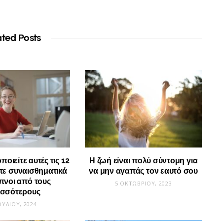
ated Posts
οιείτε αυτές τις 12
Η ζωή είναι πολύ σύντομη για
στε συναισθηματικά
να μην αγαπάς τον εαυτό σου
υπνοι από τους
5 ΟΚΤΩΒΡΊΟΥ, 2023
ισσότερους
ΟΥΛΊΟΥ, 2024