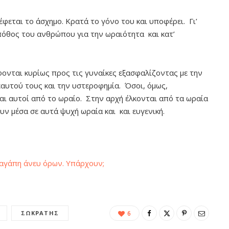
φεται το άσχημο. Κρατά το γόνο του και υποφέρει. Γι’
LET’S KID IT
πόθος του ανθρώπου για την ωραιότητα και κατ’
Ποια λάθη καταστρέφουν την
αυτοεκτίμησή του παιδιού μας
ονται κυρίως προς τις γυναίκες εξασφαλίζοντας με την
20 ΑΠΡΙΛΊΟΥ, 2026
αυτού τους και την υστεροφημία. Όσοι, όμως,
ι αυτοί από το ωραίο. Στην αρχή έλκονται από τα ωραία
ν μέσα σε αυτά ψυχή ωραία και και ευγενική.
 αγάπη άνευ όρων. Υπάρχουν;
ΣΩΚΡΆΤΗΣ
6