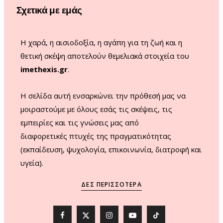
Σχετικά με εμάς
k
a
m
Η χαρά, η αισιοδοξία, η αγάπη για τη ζωή και η
θετική σκέψη αποτελούν θεμελιακά στοιχεία του
imethexis.gr
.
H σελίδα αυτή ενσαρκώνει την πρόθεσή μας να
μοιραστούμε με όλους εσάς τις σκέψεις, τις
εμπειρίες και τις γνώσεις μας από
διαφορετικές πτυχές της πραγματικότητας
(εκπαίδευση, ψυχολογία, επικοινωνία, διατροφή και
υγεία).
ΔΕΣ ΠΕΡΙΣΣΌΤΕΡΑ
F
X
I
Y
T