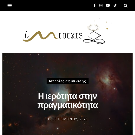
F
I
Y
T
a
n
o
i
c
s
u
k
e
t
T
T
b
a
u
o
o
g
b
k
o
r
e
Ιστορίες αφύπνισης
k
a
m
Η ιερότητα στην
πραγματικότητα
16 ΣΕΠΤΕΜΒΡΊΟΥ, 2023