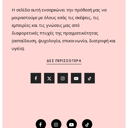
H σελίδα αυτή ενσαρκώνει την πρόθεσή μας να
μοιραστούμε με όλους εσάς τις σκέψεις, τις
εμπειρίες και τις γνώσεις μας από
διαφορετικές πτυχές της πραγματικότητας
(εκπαίδευση, ψυχολογία, επικοινωνία, διατροφή και
υγεία).
ΔΕΣ ΠΕΡΙΣΣΌΤΕΡΑ
F
X
I
Y
T
a
(
n
o
i
c
T
s
u
k
e
w
t
T
T
b
i
a
u
o