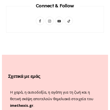
Connect & Follow
F
I
Y
T
a
n
o
i
c
s
u
k
e
t
T
T
b
a
u
o
o
g
b
k
o
r
e
Σχετικά με εμάς
k
a
m
Η χαρά, η αισιοδοξία, η αγάπη για τη ζωή και η
θετική σκέψη αποτελούν θεμελιακά στοιχεία του
imethexis.gr
.