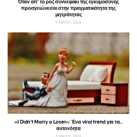
Όταν απ’ το ροζ συννεφάκι της εγκυμοσύνης
προσγειώνεσαι στην πραγματικότητα της
μητρότητας
9 ΜΑΪ́ΟΥ, 2026
«I Didn’t Marry a Loser»: Ένα viral trend για τα…
αυτονόητα
3 ΜΑΪ́ΟΥ, 2026