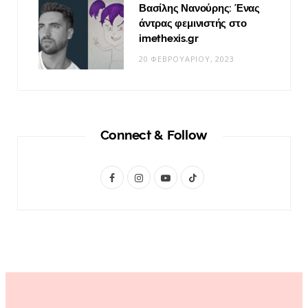
Βασίλης Νανούρης: Ένας
άντρας φεμινιστής στο
imethexis.gr
20 ΦΕΒΡΟΥΑΡΊΟΥ, 2023
Connect & Follow
F
I
Y
T
a
n
o
i
c
s
u
k
e
t
T
T
b
a
u
o
o
g
b
k