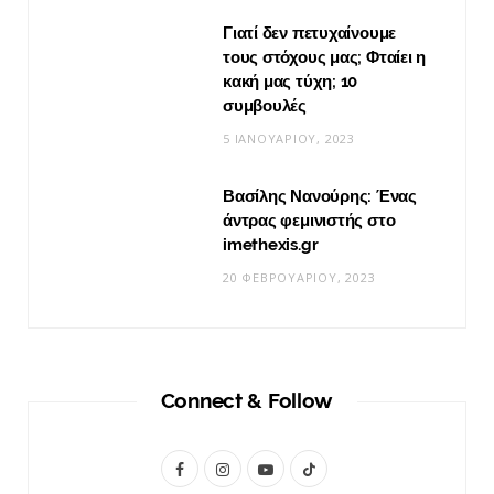
Γιατί δεν πετυχαίνουμε
τους στόχους μας; Φταίει η
κακή μας τύχη; 10
συμβουλές
5 ΙΑΝΟΥΑΡΊΟΥ, 2023
Βασίλης Νανούρης: Ένας
άντρας φεμινιστής στο
imethexis.gr
20 ΦΕΒΡΟΥΑΡΊΟΥ, 2023
Connect & Follow
F
I
Y
T