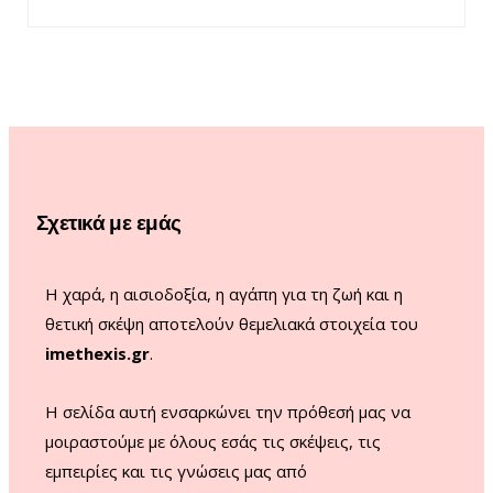
a
n
o
i
c
s
u
k
e
t
T
T
b
a
u
o
o
g
b
k
o
r
e
Σχετικά με εμάς
k
a
m
Η χαρά, η αισιοδοξία, η αγάπη για τη ζωή και η
θετική σκέψη αποτελούν θεμελιακά στοιχεία του
imethexis.gr
.
H σελίδα αυτή ενσαρκώνει την πρόθεσή μας να
μοιραστούμε με όλους εσάς τις σκέψεις, τις
εμπειρίες και τις γνώσεις μας από