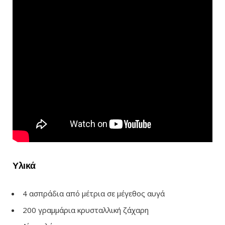
Υλικά
4 ασπράδια από μέτρια σε μέγεθος αυγά
200 γραμμάρια κρυσταλλική ζάχαρη