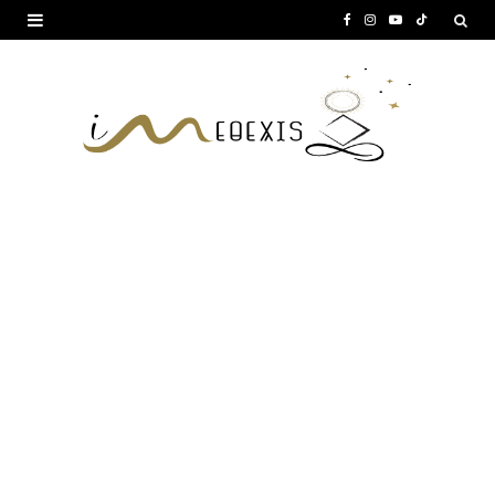
F
I
Y
T
a
n
o
i
c
s
u
k
e
t
T
T
b
a
u
o
o
g
b
k
o
r
e
k
a
m