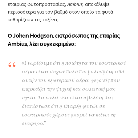
εταιρίας φυτοπροστασίας,
Ambius,
αποκάλυψε
περισσότερα για τον βαθμό στον οποίο τα φυτά
καθαρίζουν τις τοξίνες.
Ο Johan Hodgson, εκπρόσωπος της εταιρίας
Ambius, λέει συγκεκριμένα:
«Γνωρίζουμε ότι η ποιότητα του εσωτερικού
αέρα είναι συχνά πολύ πιο μολυσμένη από
αυτήν του εξωτερικού αέρα, γεγονός που
επηρεάζει την ψυχική και σωματική μας
υγεία. Τα καλά νέα είναι η μελέτη μας
διαπίστωσε ότι η ύπαρξη φυτών σε
εσωτερικούς χώρους μπορεί να κάνει τη
διαφορά.”