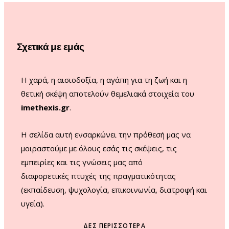
b
a
u
o
o
g
b
k
o
r
e
Σχετικά με εμάς
k
a
m
Η χαρά, η αισιοδοξία, η αγάπη για τη ζωή και η
θετική σκέψη αποτελούν θεμελιακά στοιχεία του
imethexis.gr
.
H σελίδα αυτή ενσαρκώνει την πρόθεσή μας να
μοιραστούμε με όλους εσάς τις σκέψεις, τις
εμπειρίες και τις γνώσεις μας από
διαφορετικές πτυχές της πραγματικότητας
(εκπαίδευση, ψυχολογία, επικοινωνία, διατροφή και
υγεία).
ΔΕΣ ΠΕΡΙΣΣΌΤΕΡΑ