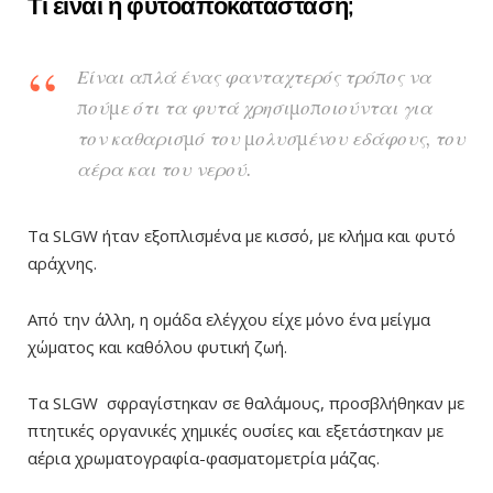
Τι είναι η φυτοαποκατάσταση;
Είναι απλά ένας φανταχτερός τρόπος να
πούμε ότι τα φυτά χρησιμοποιούνται για
τον καθαρισμό του μολυσμένου εδάφους, του
αέρα και του νερού.
Τα SLGW ήταν εξοπλισμένα με κισσό, με κλήμα και φυτό
αράχνης.
Από την άλλη, η ομάδα ελέγχου είχε μόνο ένα μείγμα
χώματος και καθόλου φυτική ζωή.
Τα SLGW σφραγίστηκαν σε θαλάμους, προσβλήθηκαν με
πτητικές οργανικές χημικές ουσίες και εξετάστηκαν με
αέρια χρωματογραφία-φασματομετρία μάζας.