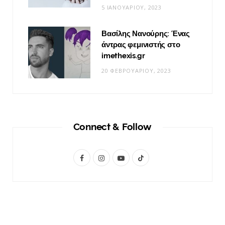
5 ΙΑΝΟΥΑΡΊΟΥ, 2023
Βασίλης Νανούρης: Ένας
άντρας φεμινιστής στο
imethexis.gr
20 ΦΕΒΡΟΥΑΡΊΟΥ, 2023
Connect & Follow
F
I
Y
T
a
n
o
i
c
s
u
k
e
t
T
T