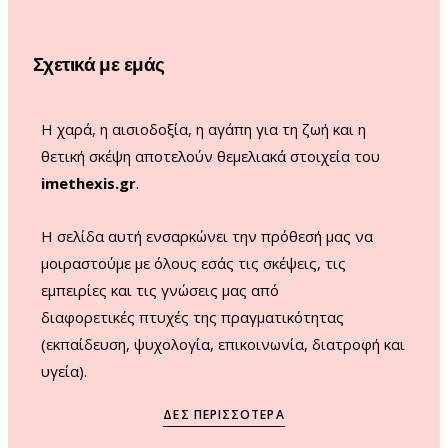
o
g
b
k
o
r
e
Σχετικά με εμάς
k
a
m
Η χαρά, η αισιοδοξία, η αγάπη για τη ζωή και η
θετική σκέψη αποτελούν θεμελιακά στοιχεία του
imethexis.gr
.
H σελίδα αυτή ενσαρκώνει την πρόθεσή μας να
μοιραστούμε με όλους εσάς τις σκέψεις, τις
εμπειρίες και τις γνώσεις μας από
διαφορετικές πτυχές της πραγματικότητας
(εκπαίδευση, ψυχολογία, επικοινωνία, διατροφή και
υγεία).
ΔΕΣ ΠΕΡΙΣΣΌΤΕΡΑ