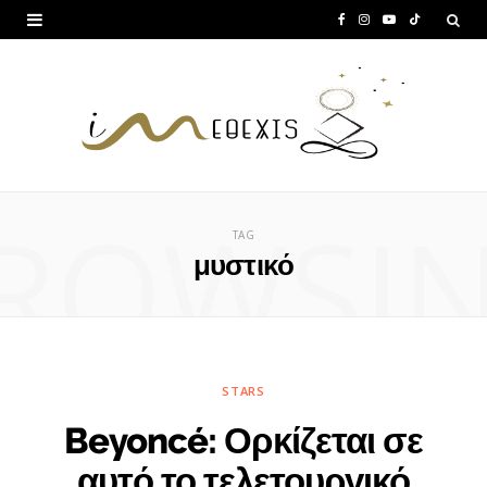
F
I
Y
T
a
n
o
i
c
s
u
k
e
t
T
T
b
a
u
o
ROWSI
o
g
b
k
TAG
o
r
e
μυστικό
k
a
m
STARS
Beyoncé: Ορκίζεται σε
αυτό το τελετουργικό