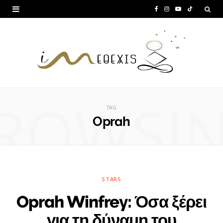
F
I
Y
T
a
n
o
i
c
s
u
k
e
t
T
T
b
a
u
o
ROWSI
o
g
b
k
TAG
o
r
e
Oprah
k
a
m
STARS
Oprah Winfrey: Όσα ξέρει
για τη δύναμη του