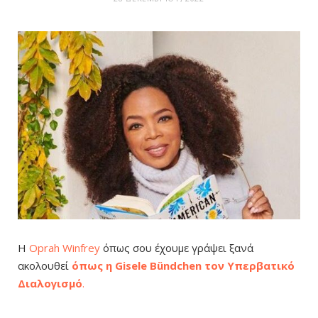
Η
Oprah Winfrey
όπως σου έχουμε γράψει ξανά
ακολουθεί
ό
πως η Gisele Bündchen τον Υπερβατικό
Διαλογισμό
.