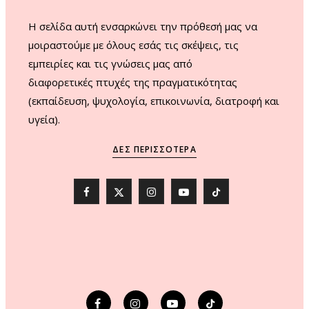
H σελίδα αυτή ενσαρκώνει την πρόθεσή μας να
μοιραστούμε με όλους εσάς τις σκέψεις, τις
εμπειρίες και τις γνώσεις μας από
διαφορετικές πτυχές της πραγματικότητας
(εκπαίδευση, ψυχολογία, επικοινωνία, διατροφή και
υγεία).
ΔΕΣ ΠΕΡΙΣΣΌΤΕΡΑ
F
X
I
Y
T
a
(
n
o
i
c
T
s
u
k
e
w
t
T
T
b
i
a
u
o