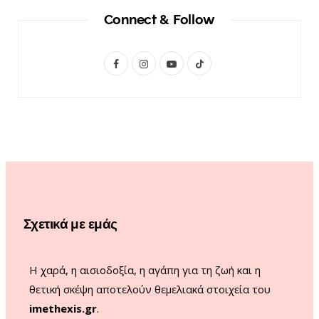
Connect & Follow
F
I
Y
T
a
n
o
i
c
s
u
k
e
t
T
T
b
a
u
o
o
g
b
k
o
r
e
Σχετικά με εμάς
k
a
m
Η χαρά, η αισιοδοξία, η αγάπη για τη ζωή και η
θετική σκέψη αποτελούν θεμελιακά στοιχεία του
imethexis.gr
.