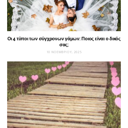
Οι 4 τύποι των σύγχρονων γάμων: Ποιος είναι ο δικός
σας;
10 ΝΟΕΜΒΡΊΟΥ, 2025