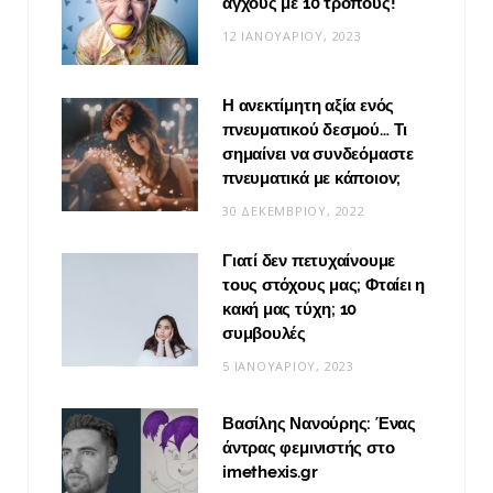
άγχους με 10 τρόπους!
12 ΙΑΝΟΥΑΡΊΟΥ, 2023
Η ανεκτίμητη αξία ενός
πνευματικού δεσμού… Τι
σημαίνει να συνδεόμαστε
πνευματικά με κάποιον;
30 ΔΕΚΕΜΒΡΊΟΥ, 2022
Γιατί δεν πετυχαίνουμε
τους στόχους μας; Φταίει η
κακή μας τύχη; 10
συμβουλές
5 ΙΑΝΟΥΑΡΊΟΥ, 2023
Βασίλης Νανούρης: Ένας
άντρας φεμινιστής στο
imethexis.gr