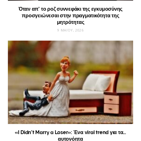
Όταν απ’ το ροζ συννεφάκι της εγκυμοσύνης
προσγειώνεσαι στην πραγματικότητα της
μητρότητας
9 ΜΑΪ́ΟΥ, 2026
«I Didn’t Marry a Loser»: Ένα viral trend για τα…
αυτονόητα