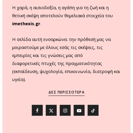
m
Η χαρά, η αισιοδοξία, η αγάπη για τη ζωή και η
θετική σκέψη αποτελούν θεμελιακά στοιχεία του
imethexis.gr
.
H σελίδα αυτή ενσαρκώνει την πρόθεσή μας να
μοιραστούμε με όλους εσάς τις σκέψεις, τις
εμπειρίες και τις γνώσεις μας από
διαφορετικές πτυχές της πραγματικότητας
(εκπαίδευση, ψυχολογία, επικοινωνία, διατροφή και
υγεία).
ΔΕΣ ΠΕΡΙΣΣΌΤΕΡΑ
F
X
I
Y
T
a
(
n
o
i
c
T
s
u
k