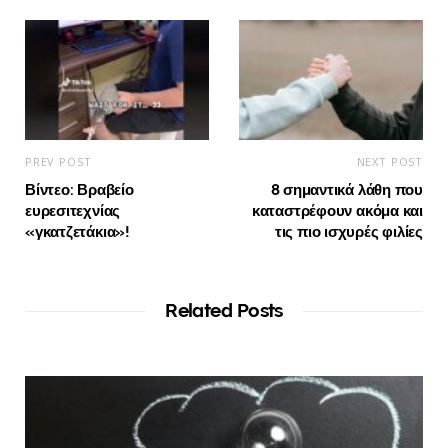
PREV POST
NEXT POST
Βίντεο: Βραβείο
8 σημαντικά λάθη που
ευρεσιτεχνίας
καταστρέφουν ακόμα και
«γκατζετάκια»!
τις πιο ισχυρές φιλίες
Related Posts