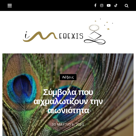
F
I
Y
T
a
n
o
i
c
s
u
k
e
t
T
T
b
a
u
o
o
g
b
k
o
r
e
Λέξεις
k
a
Σύμβολα που
m
αιχμαλωτίζουν την
αιωνιότητα
30 ΜΑΡΤΊΟΥ, 2023