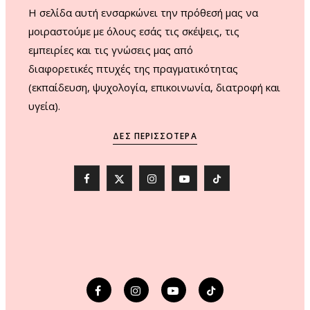
H σελίδα αυτή ενσαρκώνει την πρόθεσή μας να
μοιραστούμε με όλους εσάς τις σκέψεις, τις
εμπειρίες και τις γνώσεις μας από
διαφορετικές πτυχές της πραγματικότητας
(εκπαίδευση, ψυχολογία, επικοινωνία, διατροφή και
υγεία).
ΔΕΣ ΠΕΡΙΣΣΌΤΕΡΑ
F
X
I
Y
T
a
(
n
o
i
c
T
s
u
k
e
w
t
T
T
b
i
a
u
o
o
t
g
b
k