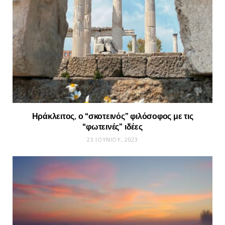
Ηράκλειτος, ο “σκοτεινός” φιλόσοφος με τις
“φωτεινές” ιδέες
23 ΙΟΥΝΊΟΥ, 2023