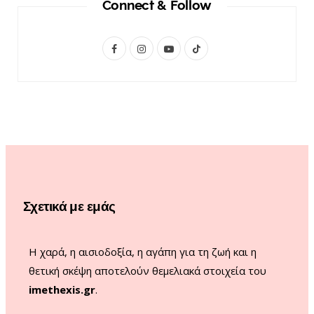
Connect & Follow
F
I
Y
T
a
n
o
i
c
s
u
k
e
t
T
T
b
a
u
o
o
g
b
k
o
r
e
Σχετικά με εμάς
k
a
m
Η χαρά, η αισιοδοξία, η αγάπη για τη ζωή και η
θετική σκέψη αποτελούν θεμελιακά στοιχεία του
imethexis.gr
.