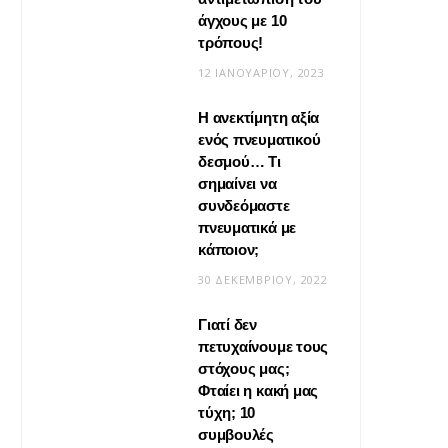
άγχους με 10
τρόπους!
12 ΙΑΝΟΥΑΡΊΟΥ, 2023
Η ανεκτίμητη αξία
VIRAL
ενός πνευματικού
δεσμού… Τι
Βίντεο: Μεταμόρφωσε το
σημαίνει να
φουλάρι σου σε κιμονό
συνδεόμαστε
πνευματικά με
20 ΜΑΪ́ΟΥ, 2026
κάποιον;
30 ΔΕΚΕΜΒΡΊΟΥ, 2022
Γιατί δεν
πετυχαίνουμε τους
στόχους μας;
Φταίει η κακή μας
τύχη; 10
συμβουλές