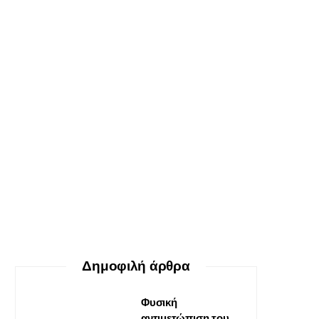
ΕΥ ΖΗΝ
Ο δεκάλογος της θεραπείας
Gestalt
30 ΜΑΪ́ΟΥ, 2026
Δημοφιλή άρθρα
Φυσική
αντιμετώπιση του