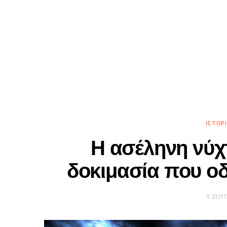
ΙΣΤΟΡ
Η ασέληνη νύχ
δοκιμασία που ο
9 ΣΕΠ