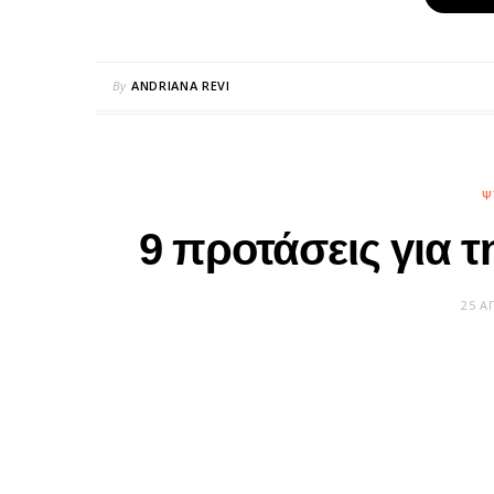
By
ANDRIANA REVI
Ψ
9 προτάσεις για 
25 Α