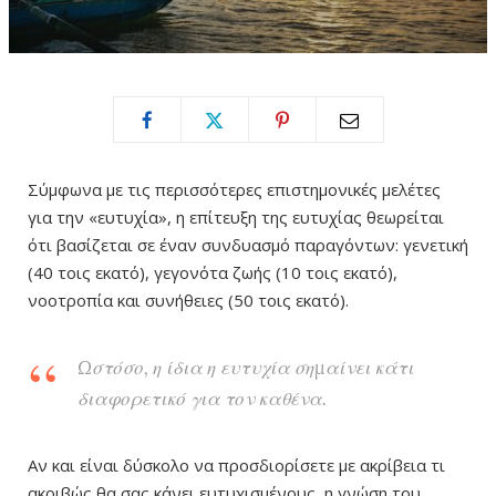
Σύμφωνα με τις περισσότερες επιστημονικές μελέτες
για την «ευτυχία», η επίτευξη της ευτυχίας θεωρείται
ότι βασίζεται σε έναν συνδυασμό παραγόντων: γενετική
(40 τοις εκατό), γεγονότα ζωής (10 τοις εκατό),
νοοτροπία και συνήθειες (50 τοις εκατό).
Ωστόσο, η ίδια η ευτυχία σημαίνει κάτι
διαφορετικό για τον καθένα.
Αν και είναι δύσκολο να προσδιορίσετε με ακρίβεια τι
ακριβώς θα σας κάνει ευτυχισμένους, η γνώση του