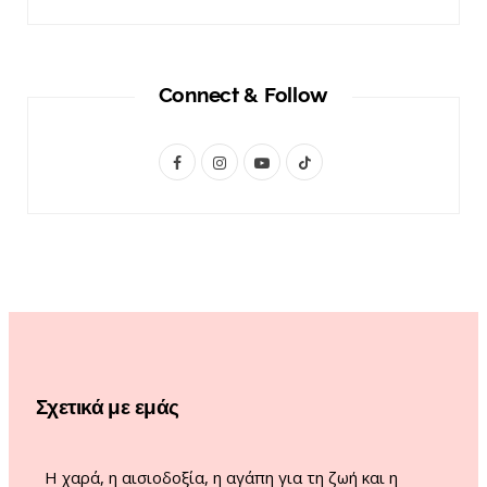
Connect & Follow
F
I
Y
T
a
n
o
i
c
s
u
k
e
t
T
T
b
a
u
o
o
g
b
k
o
r
e
Σχετικά με εμάς
k
a
m
Η χαρά, η αισιοδοξία, η αγάπη για τη ζωή και η