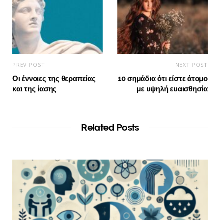
PREV POST
NEXT POST
Οι έννοιες της θεραπείας
10 σημάδια ότι είστε άτομο
και της ίασης
με υψηλή ευαισθησία
Related Posts