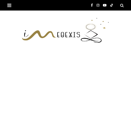
F
I
Y
T
a
n
o
i
c
s
u
k
e
t
T
T
b
a
u
o
o
g
b
k
o
r
e
k
a
m