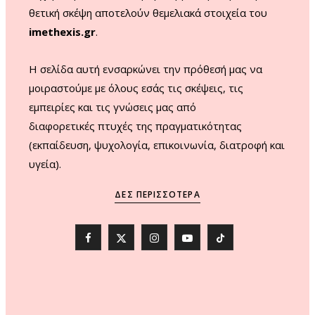
θετική σκέψη αποτελούν θεμελιακά στοιχεία του
imethexis.gr
.
H σελίδα αυτή ενσαρκώνει την πρόθεσή μας να
μοιραστούμε με όλους εσάς τις σκέψεις, τις
εμπειρίες και τις γνώσεις μας από
διαφορετικές πτυχές της πραγματικότητας
(εκπαίδευση, ψυχολογία, επικοινωνία, διατροφή και
υγεία).
ΔΕΣ ΠΕΡΙΣΣΌΤΕΡΑ
F
X
I
Y
T
a
(
n
o
i
c
T
s
u
k