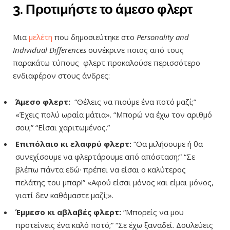
3. Προτιμήστε το άμεσο φλερτ
Μια
μελέτη
που δημοσιεύτηκε στο
Personality and
Individual Differences
συνέκρινε ποιος από τους
παρακάτω τύπους φλερτ προκαλούσε περισσότερο
ενδιαφέρον στους άνδρες:
Άμεσο φλερτ:
“Θέλεις να πιούμε ένα ποτό μαζί;”
«Έχεις πολύ ωραία μάτια». “Μπορώ να έχω τον αριθμό
σου;” “Είσαι χαριτωμένος.”
Επιπόλαιο κι ελαφρύ φλερτ:
“Θα μιλήσουμε ή θα
συνεχίσουμε να φλερτάρουμε από απόσταση;” “Σε
βλέπω πάντα εδώ· πρέπει να είσαι ο καλύτερος
πελάτης του μπαρ!” «Αφού είσαι μόνος και είμαι μόνος,
γιατί δεν καθόμαστε μαζί;».
Έμμεσο κι αβλαβές φλερτ:
“Μπορείς να μου
προτείνεις ένα καλό ποτό;” “Σε έχω ξαναδεί. Δουλεύεις