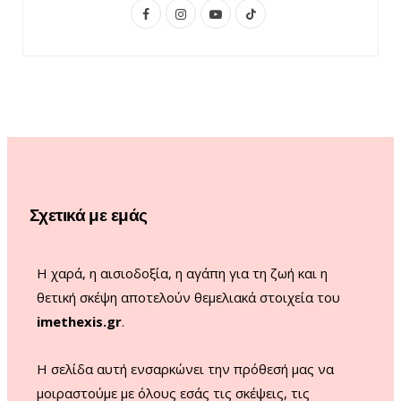
F
I
Y
T
a
n
o
i
c
s
u
k
e
t
T
T
b
a
u
o
o
g
b
k
o
r
e
Σχετικά με εμάς
k
a
m
Η χαρά, η αισιοδοξία, η αγάπη για τη ζωή και η
θετική σκέψη αποτελούν θεμελιακά στοιχεία του
imethexis.gr
.
H σελίδα αυτή ενσαρκώνει την πρόθεσή μας να
μοιραστούμε με όλους εσάς τις σκέψεις, τις