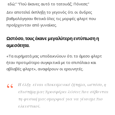
εδώ;” “Πού έκανες αυτό το τατουάζ; Πόνεσε;”
Δεν αποτελεί έκπληξη το γεγονός ότι οι άνδρες
βαθμολόγησαν θετικά όλες τις μορφές φλερτ που
προέρχονταν από γυναίκες.
Ωστόσο, τους έκανε μεγαλύτερη εντύπωση η
αμεσότητα.
«Τα ευρήματά μας υποδεικνύουν ότι το άμεσο φλερτ
ήταν προτιμότερο συγκριτικά με το επιπόλαιο και
αβλαβές φλερτ», αναφέρουν οι ερευνητές.
Η έλξη είναι υποκειμενικό ζήτημα, ωστόσο, η
επιστήμη μας προσφέρει λύσεις που σέβονται
τη φυσική μας ομορφιά για να γίνουμε πιο
ελκυστικοί.