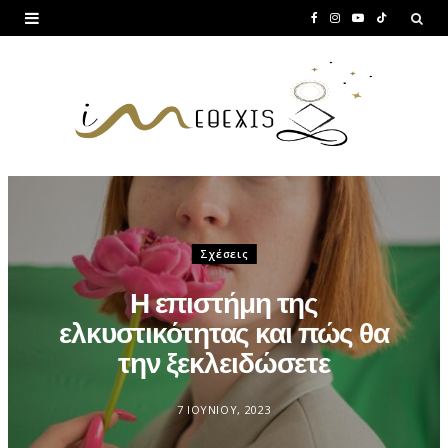
F
I
Y
T
a
n
o
i
c
s
u
k
e
t
T
T
b
a
u
o
o
g
b
k
o
r
e
Σχέσεις
k
a
Η επιστήμη της
m
ελκυστικότητας και πώς θα
την ξεκλειδώσετε
7 ΙΟΥΝΊΟΥ, 2023