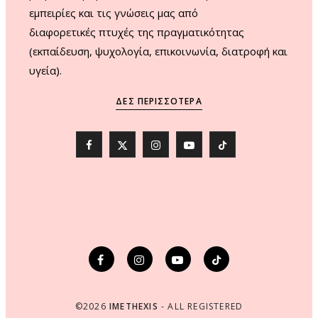
εμπειρίες και τις γνώσεις μας από
διαφορετικές πτυχές της πραγματικότητας
(εκπαίδευση, ψυχολογία, επικοινωνία, διατροφή και
υγεία).
ΔΕΣ ΠΕΡΙΣΣΌΤΕΡΑ
F
X
I
Y
T
a
(
n
o
i
c
T
s
u
k
e
w
t
T
T
b
i
a
u
o
o
t
g
b
k
o
t
r
e
©2026
IMETHEXIS
- ALL REGISTERED