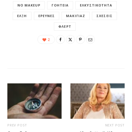
NO MAKEUP
ΓΟΗΤΕΊΑ
ΕΛΚΥΣΤΙΚΌΤΗΤΑ
ΈΛΞΗ
ΈΡΕΥΝΕΣ
ΜΑΚΙΓΙΆΖ
ΣΧΈΣΕΙΣ
ΦΛΕΡΤ
2
PREV POST
NEXT POST