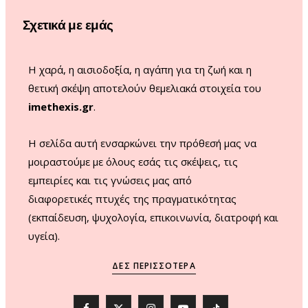
o
r
e
Σχετικά με εμάς
k
a
m
Η χαρά, η αισιοδοξία, η αγάπη για τη ζωή και η
θετική σκέψη αποτελούν θεμελιακά στοιχεία του
imethexis.gr
.
H σελίδα αυτή ενσαρκώνει την πρόθεσή μας να
μοιραστούμε με όλους εσάς τις σκέψεις, τις
εμπειρίες και τις γνώσεις μας από
διαφορετικές πτυχές της πραγματικότητας
(εκπαίδευση, ψυχολογία, επικοινωνία, διατροφή και
υγεία).
ΔΕΣ ΠΕΡΙΣΣΌΤΕΡΑ
F
X
I
Y
T