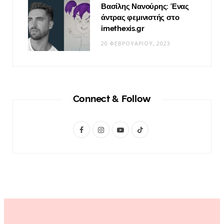
Βασίλης Νανούρης: Ένας
άντρας φεμινιστής στο
imethexis.gr
20 ΦΕΒΡΟΥΑΡΊΟΥ, 2023
Connect & Follow
F
I
Y
T
a
n
o
i
c
s
u
k
e
t
T
T
b
a
u
o
o
g
b
k