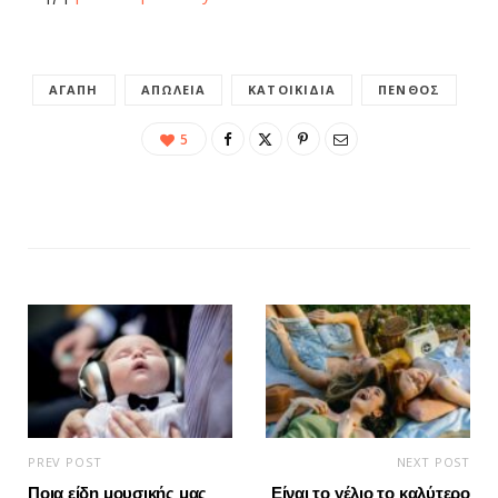
ΑΓΆΠΗ
ΑΠΏΛΕΙΑ
ΚΑΤΟΙΚΊΔΙΑ
ΠΈΝΘΟΣ
5
PREV POST
NEXT POST
Ποια είδη μουσικής μας
Είναι το γέλιο το καλύτερο