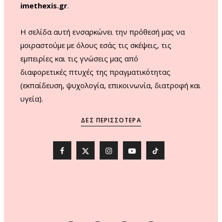
imethexis.gr
.
H σελίδα αυτή ενσαρκώνει την πρόθεσή μας να
μοιραστούμε με όλους εσάς τις σκέψεις, τις
εμπειρίες και τις γνώσεις μας από
διαφορετικές πτυχές της πραγματικότητας
(εκπαίδευση, ψυχολογία, επικοινωνία, διατροφή και
υγεία).
ΔΕΣ ΠΕΡΙΣΣΌΤΕΡΑ
F
X
I
Y
T
a
(
n
o
i
c
T
s
u
k
e
w
t
T
T