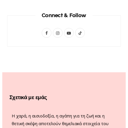
Connect & Follow
F
I
Y
T
a
n
o
i
c
s
u
k
e
t
T
T
b
a
u
o
o
g
b
k
o
r
e
Σχετικά με εμάς
k
a
m
Η χαρά, η αισιοδοξία, η αγάπη για τη ζωή και η
θετική σκέψη αποτελούν θεμελιακά στοιχεία του