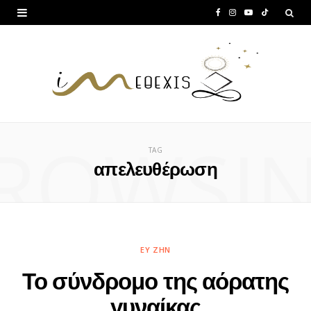
F
I
Y
T
a
n
o
i
c
s
u
k
e
t
T
T
b
a
u
o
ROWSI
o
g
b
k
TAG
o
r
e
απελευθέρωση
k
a
m
ΕΥ ΖΗΝ
Το σύνδρομο της αόρατης
γυναίκας