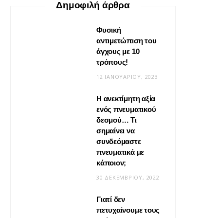
Δημοφιλή άρθρα
Φυσική
αντιμετώπιση του
άγχους με 10
τρόπους!
12 ΙΑΝΟΥΑΡΊΟΥ, 2023
Η ανεκτίμητη αξία
VIRAL
ενός πνευματικού
δεσμού… Τι
Βίντεο: Μεταμόρφωσε το
σημαίνει να
φουλάρι σου σε κιμονό
συνδεόμαστε
πνευματικά με
20 ΜΑΪ́ΟΥ, 2026
κάποιον;
30 ΔΕΚΕΜΒΡΊΟΥ, 2022
Γιατί δεν
πετυχαίνουμε τους