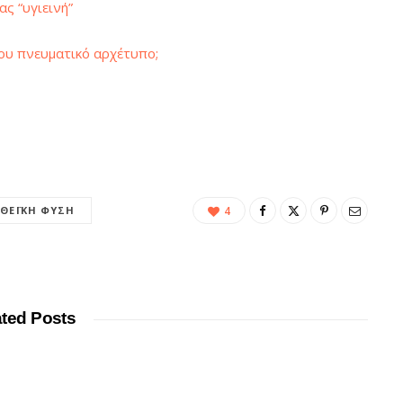
ς “υγιεινή”
ου πνευματικό αρχέτυπο;
ΘΕΪΚΉ ΦΎΣΗ
4
ated Posts