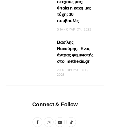
στόχους μας;
Φταίει η κακή μας
τύχη; 10
συμβουλές
5 ΙΑΝΟΥΑΡΊΟΥ, 2023
Βασίλης
Νανούρης: Ένας
ΣΧΈΣΕΙΣ
άντρας φεμινιστής
Η φροντίδα δεν είναι «δώσ’ το
στο imethexis.gr
μου» είναι «τι να κάνω;»
20 ΦΕΒΡΟΥΑΡΊΟΥ,
2023
19 ΜΑΪ́ΟΥ, 2026
Connect & Follow
F
I
Y
T