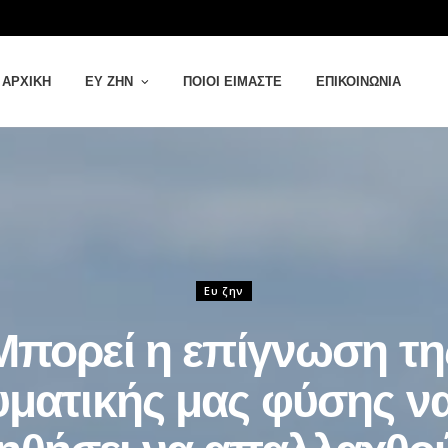
ΑΡΧΙΚΉ
ΕΥ ΖΗΝ
ΠΟΙΟΙ ΕΊΜΑΣΤΕ
ΕΠΙΚΟΙΝΩΝΊΑ
Ευ ζην
Μπορεί η επίγνωση τη
ματικής μας φύσης ν