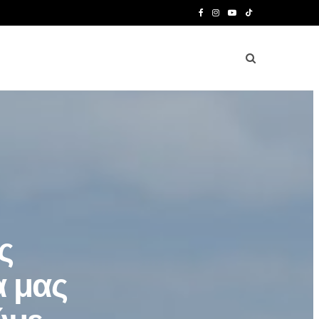
F
I
Y
T
a
n
o
i
c
s
u
k
e
t
T
T
b
a
u
o
o
g
b
k
o
r
e
k
a
m
ς
α μας