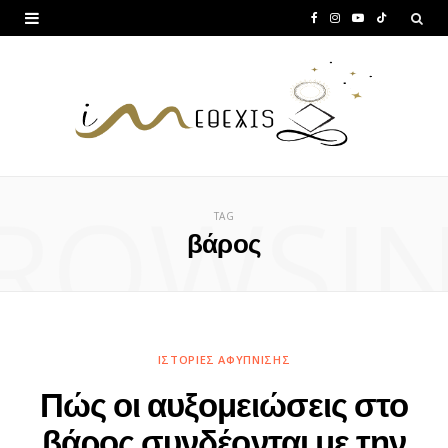
F
I
Y
T
a
n
o
i
c
s
u
k
e
t
T
T
b
a
u
o
ROWSI
o
g
b
k
TAG
o
r
e
βάρος
k
a
m
ΙΣΤΟΡΊΕΣ ΑΦΎΠΝΙΣΗΣ
Πώς οι αυξομειώσεις στο
βάρος συνδέονται με την