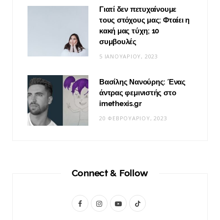
Γιατί δεν πετυχαίνουμε
τους στόχους μας; Φταίει η
κακή μας τύχη; 10
συμβουλές
5 ΙΑΝΟΥΑΡΊΟΥ, 2023
Βασίλης Νανούρης: Ένας
άντρας φεμινιστής στο
imethexis.gr
20 ΦΕΒΡΟΥΑΡΊΟΥ, 2023
Connect & Follow
F
I
Y
T
a
n
o
i