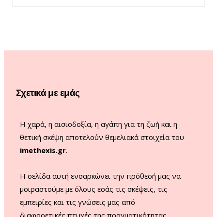
c
s
u
k
e
t
T
T
b
a
u
o
o
g
b
k
o
r
e
Σχετικά με εμάς
k
a
m
Η χαρά, η αισιοδοξία, η αγάπη για τη ζωή και η
θετική σκέψη αποτελούν θεμελιακά στοιχεία του
imethexis.gr
.
H σελίδα αυτή ενσαρκώνει την πρόθεσή μας να
μοιραστούμε με όλους εσάς τις σκέψεις, τις
εμπειρίες και τις γνώσεις μας από
διαφορετικές πτυχές της πραγματικότητας