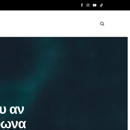
F
I
Y
T
a
n
o
i
c
s
u
k
e
t
T
T
b
a
u
o
o
g
b
k
o
r
e
k
a
m
υ αν
φωνα