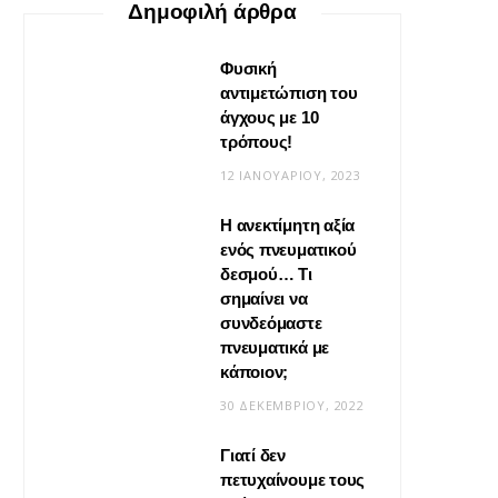
Δημοφιλή άρθρα
Φυσική
αντιμετώπιση του
άγχους με 10
τρόπους!
12 ΙΑΝΟΥΑΡΊΟΥ, 2023
Η ανεκτίμητη αξία
VIRAL
ενός πνευματικού
δεσμού… Τι
Βίντεο: Μεταμόρφωσε το
σημαίνει να
φουλάρι σου σε κιμονό
συνδεόμαστε
πνευματικά με
20 ΜΑΪ́ΟΥ, 2026
κάποιον;
30 ΔΕΚΕΜΒΡΊΟΥ, 2022
Γιατί δεν
πετυχαίνουμε τους