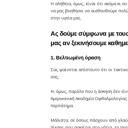
Η αλήθεια, όμως, είναι ότι ακόμα κι α
να μας βοηθήσει να αισθανθούμε πολύ
στην υγεία μας.
Ας δούμε σύμφωνα με τους 
μας αν ξεκινήσουμε καθημ
1. Βελτιωμένη όραση
Σας φαίνεται απίστευτο ότι οι τακτι
σας;
Κι όμως, παρόλο που η άσκηση δεν είν
Αμερικανική Ακαδημία Οφθαλμολογίας 
περπάτημα.
Μάλιστα, σε όσους πάσχουν από γλαύκ
πίεσης που ασκείται στα μάτια, το πε