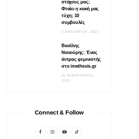
στόχους μας;
Φταίει η κακή μας
τύχη; 10
συμβουλές
5 ΙΑΝΟΥΑΡΊΟΥ, 2023
Βασίλης
Νανούρης: Ένας
ΣΧΈΣΕΙΣ
άντρας φεμινιστής
Η φροντίδα δεν είναι «δώσ’ το
στο imethexis.gr
μου» είναι «τι να κάνω;»
20 ΦΕΒΡΟΥΑΡΊΟΥ,
2023
19 ΜΑΪ́ΟΥ, 2026
Connect & Follow
F
I
Y
T