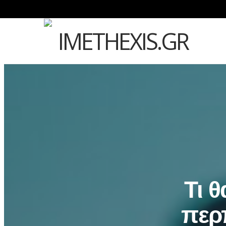
Τι 
περ