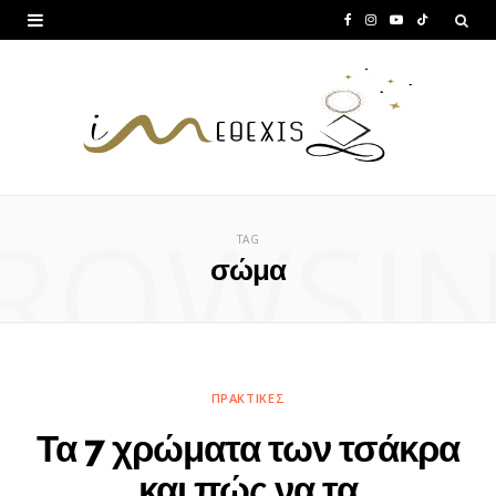
F
I
Y
T
a
n
o
i
c
s
u
k
e
t
T
T
b
a
u
o
ROWSI
o
g
b
k
TAG
o
r
e
σώμα
k
a
m
ΠΡΑΚΤΙΚΈΣ
Τα 7 χρώματα των τσάκρα
και πώς να τα