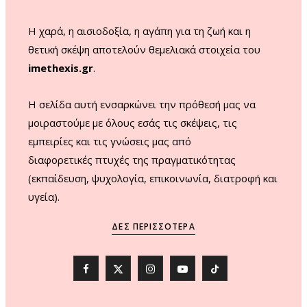
m
Η χαρά, η αισιοδοξία, η αγάπη για τη ζωή και η
θετική σκέψη αποτελούν θεμελιακά στοιχεία του
imethexis.gr
.
H σελίδα αυτή ενσαρκώνει την πρόθεσή μας να
μοιραστούμε με όλους εσάς τις σκέψεις, τις
εμπειρίες και τις γνώσεις μας από
διαφορετικές πτυχές της πραγματικότητας
(εκπαίδευση, ψυχολογία, επικοινωνία, διατροφή και
υγεία).
ΔΕΣ ΠΕΡΙΣΣΌΤΕΡΑ
F
X
I
Y
T
a
(
n
o
i