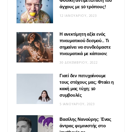
Φυσική αντιμετώπιση του
άγχους με 10 τρόπους!
12 ΙΑΝΟΥΑΡΊΟΥ, 2023
Η ανεκτίμητη αξία ενός
πνευματικού δεσμού… Τι
σημαίνει να συνδεόμαστε
πνευματικά με κάποιον;
30 ΔΕΚΕΜΒΡΊΟΥ, 2022
Γιατί δεν πετυχαίνουμε
τους στόχους μας; Φταίει η
κακή μας τύχη; 10
συμβουλές
5 ΙΑΝΟΥΑΡΊΟΥ, 2023
Βασίλης Νανούρης: Ένας
άντρας φεμινιστής στο