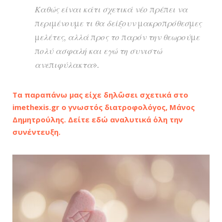
Καθώς είναι κάτι σχετικά νέο πρέπει να
περιμένουμε τι θα δείξουν μακροπρόθεσμες
μελέτες, αλλά προς το παρόν την θεωρούμε
πολύ ασφαλή και εγώ τη συνιστώ
ανεπιφύλακτα».
Τα παραπάνω μας είχε δηλ΄ώσει σχετικά στο
imethexis.gr ο γνωστός διατροφολόγος, Μάνος
Δημητρούλης. Δείτε εδώ αναλυτικά ΄ολη την
συνέντευξη.