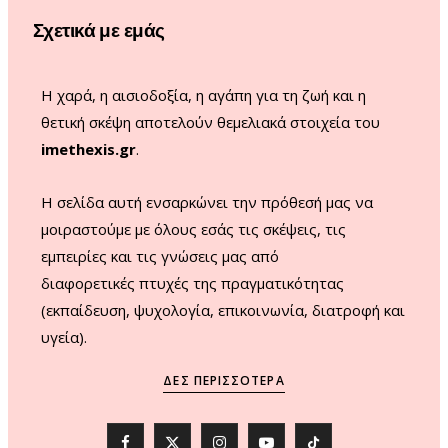
o
r
e
Σχετικά με εμάς
k
a
m
Η χαρά, η αισιοδοξία, η αγάπη για τη ζωή και η
θετική σκέψη αποτελούν θεμελιακά στοιχεία του
imethexis.gr
.
H σελίδα αυτή ενσαρκώνει την πρόθεσή μας να
μοιραστούμε με όλους εσάς τις σκέψεις, τις
εμπειρίες και τις γνώσεις μας από
διαφορετικές πτυχές της πραγματικότητας
(εκπαίδευση, ψυχολογία, επικοινωνία, διατροφή και
υγεία).
ΔΕΣ ΠΕΡΙΣΣΌΤΕΡΑ
F
X
I
Y
T