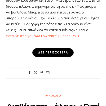
δίδυμων κοριτσιών έξι ετών: Μια μέρα, όταν ένα από τα
δίδυμα έκλαιγε απαρηγόρητα, τη ρώτησε: «Πώς μπορώ
να βοηθήσω; Μπορείτε να μου πείτε με λόγια τι
μπορούμε να κάνουμε;» Το δίδυμο που έκλαιγε συνέχισε
να κλαίει. Η αδερφή της τότε είπε: «Τα δάκρυα
είναι
λέξεις, μαμά, απλά δεν τα καταλαβαίνεις».”, λέει ο
εκπαιδευτής γονέων
Lawrence J. Cohen Ph.D..
ΔΕΣ ΠΕΡΙΣΣΌΤΕΡΑ
ΨΥΧΟΛΟΓΊΑ