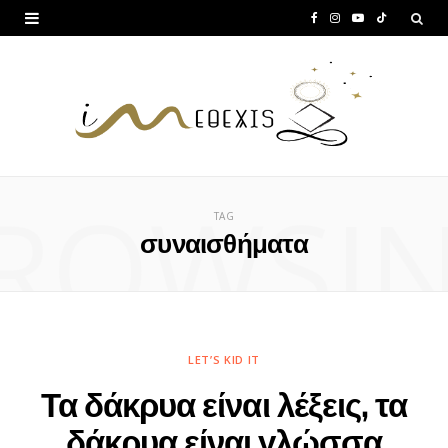
F
I
Y
T
a
n
o
i
c
s
u
k
e
t
T
T
b
a
u
o
ROWSI
o
g
b
k
TAG
o
r
e
συναισθήματα
k
a
m
LET’S KID IT
Τα δάκρυα είναι λέξεις, τα
δάκρυα είναι γλώσσα