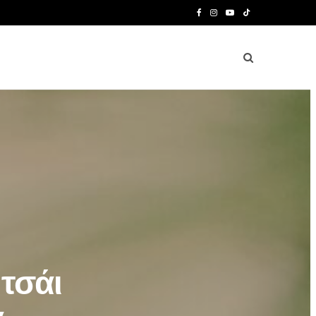
F
I
Y
T
a
n
o
i
c
s
u
k
e
t
T
T
b
a
u
o
o
g
b
k
o
r
e
k
a
m
τσάι