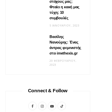
στόχους μας;
Φταίει η κακή μας
τύχη; 10
συμβουλές
5 ΙΑΝΟΥΑΡΊΟΥ, 2023
Βασίλης
Νανούρης: Ένας
ΣΧΈΣΕΙΣ
άντρας φεμινιστής
Η φροντίδα δεν είναι «δώσ’ το
στο imethexis.gr
μου» είναι «τι να κάνω;»
20 ΦΕΒΡΟΥΑΡΊΟΥ,
2023
19 ΜΑΪ́ΟΥ, 2026
Connect & Follow
F
I
Y
T