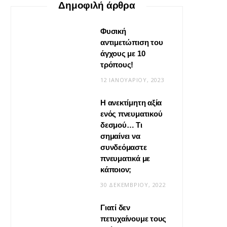
Δημοφιλή άρθρα
Φυσική
αντιμετώπιση του
άγχους με 10
τρόπους!
12 ΙΑΝΟΥΑΡΊΟΥ, 2023
Η ανεκτίμητη αξία
VIRAL
ενός πνευματικού
δεσμού… Τι
Βίντεο: Μεταμόρφωσε το
σημαίνει να
φουλάρι σου σε κιμονό
συνδεόμαστε
πνευματικά με
20 ΜΑΪ́ΟΥ, 2026
κάποιον;
30 ΔΕΚΕΜΒΡΊΟΥ, 2022
Γιατί δεν
πετυχαίνουμε τους