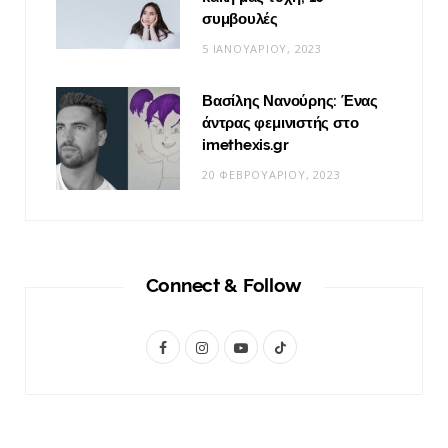
συμβουλές
5 ΙΑΝΟΥΑΡΊΟΥ, 2023
Βασίλης Νανούρης: Ένας
άντρας φεμινιστής στο
imethexis.gr
20 ΦΕΒΡΟΥΑΡΊΟΥ, 2023
Connect & Follow
F
I
Y
T
a
n
o
i
c
s
u
k