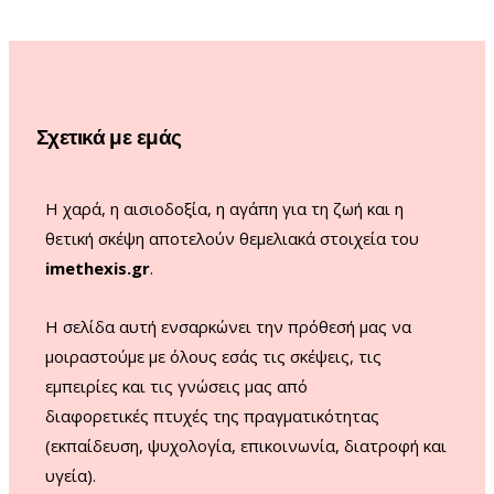
e
t
T
T
b
a
u
o
o
g
b
k
o
r
e
Σχετικά με εμάς
k
a
m
Η χαρά, η αισιοδοξία, η αγάπη για τη ζωή και η
θετική σκέψη αποτελούν θεμελιακά στοιχεία του
imethexis.gr
.
H σελίδα αυτή ενσαρκώνει την πρόθεσή μας να
μοιραστούμε με όλους εσάς τις σκέψεις, τις
εμπειρίες και τις γνώσεις μας από
διαφορετικές πτυχές της πραγματικότητας
(εκπαίδευση, ψυχολογία, επικοινωνία, διατροφή και
υγεία).