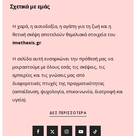
Σχετικά με εμάς
k
a
m
Η χαρά, η αισιοδοξία, η αγάπη για τη ζωή και η
θετική σκέψη αποτελούν θεμελιακά στοιχεία του
imethexis.gr
.
H σελίδα αυτή ενσαρκώνει την πρόθεσή μας να
μοιραστούμε με όλους εσάς τις σκέψεις, τις
εμπειρίες και τις γνώσεις μας από
διαφορετικές πτυχές της πραγματικότητας
(εκπαίδευση, ψυχολογία, επικοινωνία, διατροφή και
υγεία).
ΔΕΣ ΠΕΡΙΣΣΌΤΕΡΑ
F
X
I
Y
T