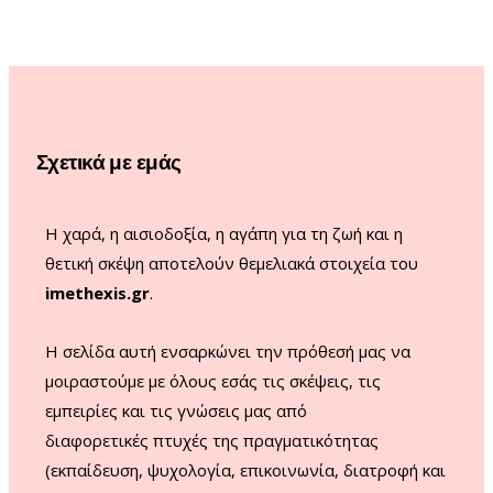
e
t
T
T
b
a
u
o
o
g
b
k
o
r
e
Σχετικά με εμάς
k
a
m
Η χαρά, η αισιοδοξία, η αγάπη για τη ζωή και η
θετική σκέψη αποτελούν θεμελιακά στοιχεία του
imethexis.gr
.
H σελίδα αυτή ενσαρκώνει την πρόθεσή μας να
μοιραστούμε με όλους εσάς τις σκέψεις, τις
εμπειρίες και τις γνώσεις μας από
διαφορετικές πτυχές της πραγματικότητας
(εκπαίδευση, ψυχολογία, επικοινωνία, διατροφή και