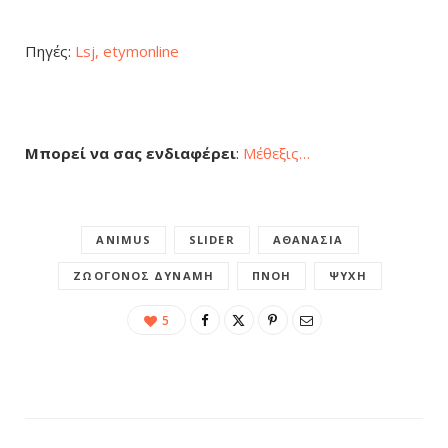
Πηγές:
Lsj,
etymonline
Μπορεί να σας ενδιαφέρει
:
Μέθεξις…
ANIMUS
SLIDER
ΑΘΑΝΑΣΊΑ
ΖΩΟΓΌΝΟΣ ΔΎΝΑΜΗ
ΠΝΟΉ
ΨΥΧΉ
5