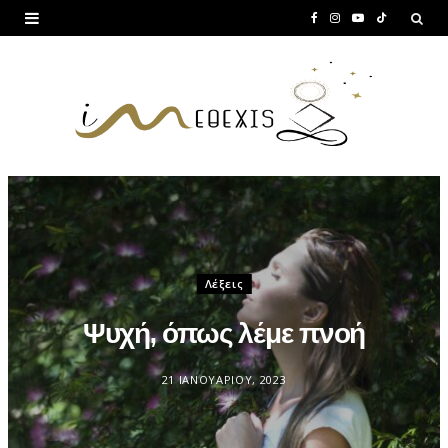
F
I
Y
T
a
n
o
i
c
s
u
k
e
t
T
T
b
a
u
o
o
g
b
k
o
r
e
k
a
Λέξεις
m
Ψυχή, όπως λέμε πνοή
21 ΙΑΝΟΥΑΡΊΟΥ, 2023