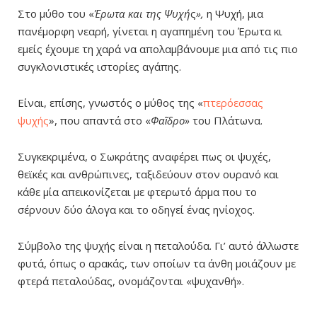
Στο μύθο του «
Έρωτα και της Ψυχή
ς
»,
η Ψυχή, μια
πανέμορφη νεαρή, γίνεται η αγαπημένη του Έρωτα κι
εμείς έχουμε τη χαρά να απολαμβάνουμε μια από τις πιο
συγκλονιστικές ιστορίες αγάπης.
Είναι, επίσης, γνωστός ο μύθος της «
πτερόεσσας
ψυχής
», που απαντά στο «
Φαῖδρο»
του Πλάτωνα.
Συγκεκριμένα, ο Σωκράτης αναφέρει πως οι ψυχές,
θεϊκές και ανθρώπινες, ταξιδεύουν στον ουρανό και
κάθε μία απεικονίζεται με φτερωτό άρμα που το
σέρνουν δύο άλογα και το οδηγεί ένας ηνίοχος.
Σύμβολο της ψυχής είναι η πεταλούδα. Γι’ αυτό άλλωστε
φυτά, όπως ο αρακάς, των οποίων τα άνθη μοιάζουν με
φτερά πεταλούδας, ονομάζονται «ψυχανθή».