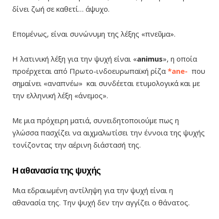
δίνει ζωή σε καθετί… άψυχο.
Επομένως, είναι συνώνυμη της λέξης «πνεῦμα».
Η λατινική λέξη για την ψυχή είναι «
animus
», η οποία
προέρχεται από Πρωτο-ινδοευρωπαϊκή ρίζα
*ane-
που
σημαίνει «αναπνέω» και συνδέεται ετυμολογικά και με
την ελληνική λέξη «άνεμος».
Με μια πρόχειρη ματιά, συνειδητοποιούμε πως η
γλώσσα πασχίζει να αιχμαλωτίσει την έννοια της ψυχής
τονίζοντας την αέρινη διάστασή της.
Η αθανασία της ψυχής
Μια εδραιωμένη αντίληψη για την ψυχή είναι η
αθανασία της. Την ψυχή δεν την αγγίζει ο θάνατος.