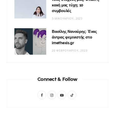
κακή μας τύχη; 10
συμβουλές
5 ΙΑΝΟΥΑΡΊΟΥ, 2023
Βασίλης Νανούρης: Ένας
άντρας φεμινιστής στο
imethexis.gr
20 ΦΕΒΡΟΥΑΡΊΟΥ, 2023
Connect & Follow
F
I
Y
T
a
n
o
i
c
s
u
k