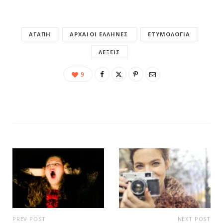
ΑΓΆΠΗ
ΑΡΧΑΊΟΙ ΈΛΛΗΝΕΣ
ΕΤΥΜΟΛΟΓΊΑ
ΛΈΞΕΙΣ
9
PREV POST
NEXT POST