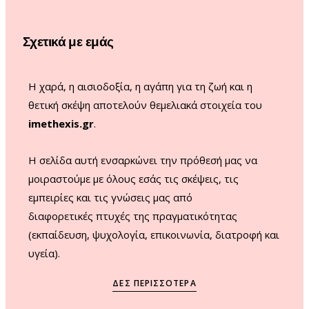
o
g
b
k
o
r
e
Σχετικά με εμάς
k
a
m
Η χαρά, η αισιοδοξία, η αγάπη για τη ζωή και η
θετική σκέψη αποτελούν θεμελιακά στοιχεία του
imethexis.gr
.
H σελίδα αυτή ενσαρκώνει την πρόθεσή μας να
μοιραστούμε με όλους εσάς τις σκέψεις, τις
εμπειρίες και τις γνώσεις μας από
διαφορετικές πτυχές της πραγματικότητας
(εκπαίδευση, ψυχολογία, επικοινωνία, διατροφή και
υγεία).
ΔΕΣ ΠΕΡΙΣΣΌΤΕΡΑ