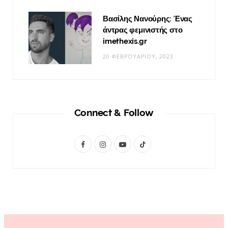
Βασίλης Νανούρης: Ένας
άντρας φεμινιστής στο
imethexis.gr
20 ΦΕΒΡΟΥΑΡΊΟΥ, 2023
Connect & Follow
F
I
Y
T
a
n
o
i
c
s
u
k
e
t
T
T
b
a
u
o