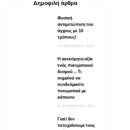
Δημοφιλή άρθρα
Φυσική
αντιμετώπιση του
άγχους με 10
τρόπους!
12 ΙΑΝΟΥΑΡΊΟΥ, 2023
Η ανεκτίμητη αξία
VIRAL
ενός πνευματικού
δεσμού… Τι
Βίντεο: Μεταμόρφωσε το
σημαίνει να
φουλάρι σου σε κιμονό
συνδεόμαστε
πνευματικά με
20 ΜΑΪ́ΟΥ, 2026
κάποιον;
30 ΔΕΚΕΜΒΡΊΟΥ, 2022
Γιατί δεν
πετυχαίνουμε τους