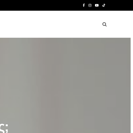
F
I
Y
T
a
n
o
i
c
s
u
k
e
t
T
T
b
a
u
o
o
g
b
k
o
r
e
k
a
m
ς;