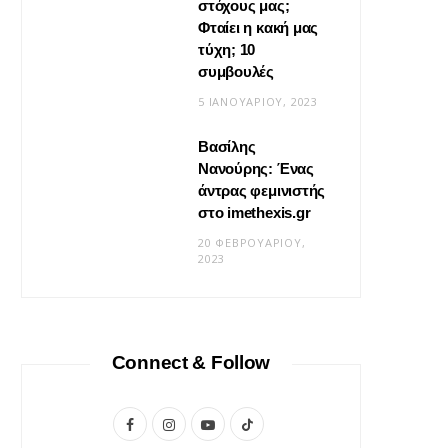
στόχους μας;
Φταίει η κακή μας
τύχη; 10
συμβουλές
5 ΙΑΝΟΥΑΡΊΟΥ, 2023
Βασίλης
Νανούρης: Ένας
ΣΧΈΣΕΙΣ
άντρας φεμινιστής
Η φροντίδα δεν είναι «δώσ’ το
στο imethexis.gr
μου» είναι «τι να κάνω;»
20 ΦΕΒΡΟΥΑΡΊΟΥ,
2023
19 ΜΑΪ́ΟΥ, 2026
Connect & Follow
F
I
Y
T