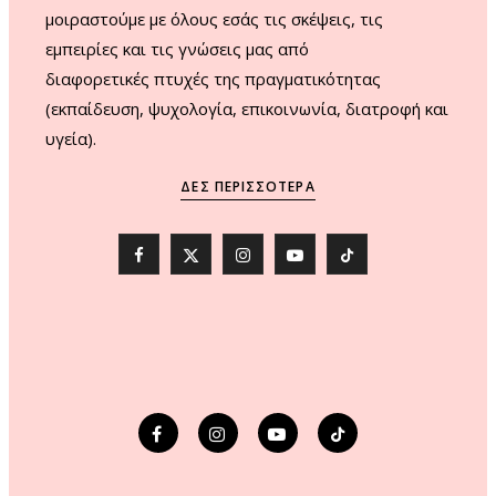
μοιραστούμε με όλους εσάς τις σκέψεις, τις
εμπειρίες και τις γνώσεις μας από
διαφορετικές πτυχές της πραγματικότητας
(εκπαίδευση, ψυχολογία, επικοινωνία, διατροφή και
υγεία).
ΔΕΣ ΠΕΡΙΣΣΌΤΕΡΑ
F
X
I
Y
T
a
(
n
o
i
c
T
s
u
k
e
w
t
T
T
b
i
a
u
o
o
t
g
b
k