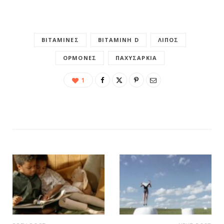
ΒΙΤΑΜΊΝΕΣ
ΒΙΤΑΜΊΝΗ D
ΛΊΠΟΣ
ΟΡΜΌΝΕΣ
ΠΑΧΥΣΑΡΚΊΑ
1