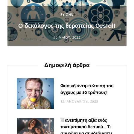
ΕΥ ΖΗΝ
Ο δεκάλογος της θεραπείας Gestalt
30 ΜΑΪ́ΟΥ, 2026
Δημοφιλή άρθρα
Φυσική αντιμετώπιση του
άγχους με 10 τρόπους!
12 ΙΑΝΟΥΑΡΊΟΥ, 2023
Η ανεκτίμητη αξία ενός
πνευματικού δεσμού… Τι
σημαίνει να συνδεόμαστε