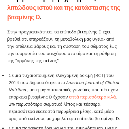
λιπώδους ιστού και της κατάστασης της
βιταμίνης D
.
Στην πραγματικότητα, τα επίπεδα βιταμίνης D έχει
βρεθεί ότι επηρεάζουν τη μεταβολική μας υγεία- από
την απώλεια βάρους και τη σύσταση του σώματος έως
την ισορροπία του σακχάρου στο αίμα και τη ρύθμιση
της “ορμόνης της πείνας”:
Σε μια τυχαιοποιημένη ελεγχόμενη δοκιμή (RCT) του
2014 που δημοσιεύτηκε στο
American Journal of Clinical
Nutrition
, μετεμμηνοπαυσιακές γυναίκες που πέτυχαν
επάρκεια βιταμίνης D έχασαν
επτά περισσότερα κιλά
,
2% περισσότερο σωματικό λίπος και τέσσερα
περισσότερα εκατοστά περιφέρεια μέσης, κατά μέσο
όρο, από
εκείνους με χαμηλότερα επίπεδα βιταμίνης D.
Σε μια πρόσφατη έρευνα για την εμμηνόπαυση, υγιείς