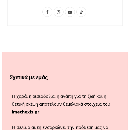
F
I
Y
T
a
n
o
i
c
s
u
k
e
t
T
T
b
a
u
o
o
g
b
k
o
r
e
Σχετικά με εμάς
k
a
m
Η χαρά, η αισιοδοξία, η αγάπη για τη ζωή και η
θετική σκέψη αποτελούν θεμελιακά στοιχεία του
imethexis.gr
.
H σελίδα αυτή ενσαρκώνει την πρόθεσή μας να